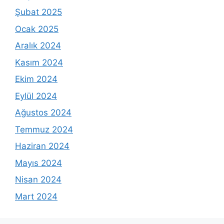
Şubat 2025
Ocak 2025
Aralık 2024
Kasım 2024
Ekim 2024
Eylül 2024
Ağustos 2024
Temmuz 2024
Haziran 2024
Mayıs 2024
Nisan 2024
Mart 2024