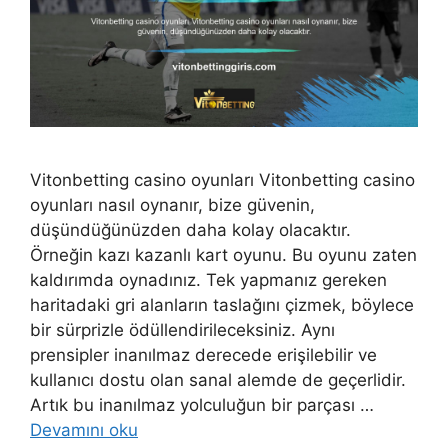
Vitonbetting casino oyunları Vitonbetting casino
oyunları nasıl oynanır, bize güvenin,
düşündüğünüzden daha kolay olacaktır.
Örneğin kazı kazanlı kart oyunu. Bu oyunu zaten
kaldırımda oynadınız. Tek yapmanız gereken
haritadaki gri alanların taslağını çizmek, böylece
bir sürprizle ödüllendirileceksiniz. Aynı
prensipler inanılmaz derecede erişilebilir ve
kullanıcı dostu olan sanal alemde de geçerlidir.
Artık bu inanılmaz yolculuğun bir parçası …
Devamını oku