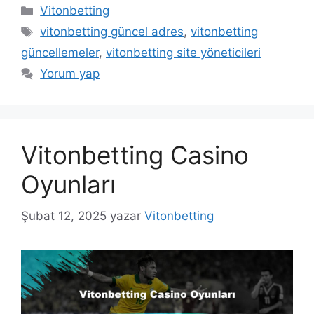
Kategoriler
Vitonbetting
Etiketler
vitonbetting güncel adres
,
vitonbetting
güncellemeler
,
vitonbetting site yöneticileri
Yorum yap
Vitonbetting Casino
Oyunları
Şubat 12, 2025
yazar
Vitonbetting