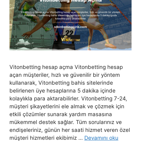
Vitonbetting hesap açma Vitonbetting hesap
açan müşteriler, hızlı ve güvenilir bir yöntem
kullanarak, Vitonbetting bahis sitelerinde
belirlenen üye hesaplarına 5 dakika içinde
kolaylıkla para aktarabilirler. Vitonbetting 7-24,
müşteri şikayetlerini ele almak ve çözmek için
etkili çözümler sunarak yardım masasına
mükemmel destek sağlar. Tüm sorularınız ve
endişeleriniz, günün her saati hizmet veren özel
müşteri hizmetleri ekibimiz …
Devamını oku