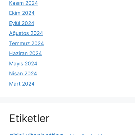
Kasım 2024
Ekim 2024
Eylül 2024
Ağustos 2024
Temmuz 2024
Haziran 2024
Mayıs 2024
Nisan 2024
Mart 2024
Etiketler