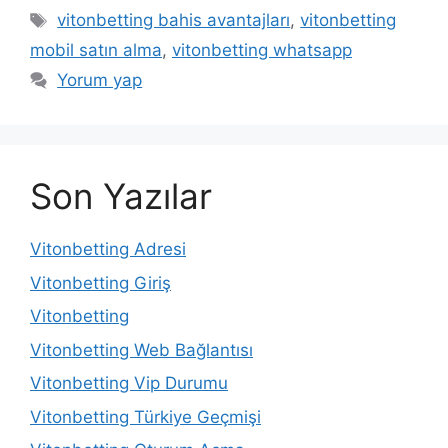
Etiketler
vitonbetting bahis avantajları
,
vitonbetting
mobil satın alma
,
vitonbetting whatsapp
Yorum yap
Son Yazılar
Vitonbetting Adresi
Vitonbetting Giriş
Vitonbetting
Vitonbetting Web Bağlantısı
Vitonbetting Vip Durumu
Vitonbetting Türkiye Geçmişi