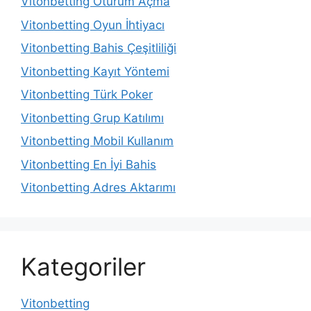
Vitonbetting Oturum Açma
Vitonbetting Oyun İhtiyacı
Vitonbetting Bahis Çeşitliliği
Vitonbetting Kayıt Yöntemi
Vitonbetting Türk Poker
Vitonbetting Grup Katılımı
Vitonbetting Mobil Kullanım
Vitonbetting En İyi Bahis
Vitonbetting Adres Aktarımı
Kategoriler
Vitonbetting