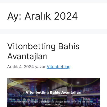
Ay:
Aralık 2024
Vitonbetting Bahis
Avantajları
Aralık 4, 2024
yazar
Vitonbetting