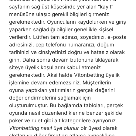
sayfanın sağ üst köşesinde yer alan “kayıt”
menüsüne ulaşıp gerekli bilgileri girmeniz
gerekmektedir. Oyuncuların kaydolurken ve giriş
yaparken sağladığı bilgiler genellikle kişisel
verilerdir. Lütfen tam adınızı, soyadınızı, e-posta
adresinizi, cep telefonu numaranızı, doğum
tarihinizi ve cinsiyetinizi doğru ve hatasız olarak
girin. Daha sonra devam butonuna tıklayarak
siteye üyelik koşullarını kabul etmeniz
gerekmektedir. Aksi halde Vitonbetting üyelik
işlemine devam edemezsiniz. Müşterilerin
oyuna yaptıkları yatırımların gerçek değerini
değerlendirmelerini sağlamak için
oluşturulmuştur. Bu bağlamda tabloları, gerçek
oyunda nasıl düzenlendiklerine benzer şekilde
poker ve rulet gibi alt kategorilere ayırıyoruz.
Vitonbetting nasıl üye olunur
bir üyesi olarak
slotları ve diğer fırsatları atlama ayrıcalığına