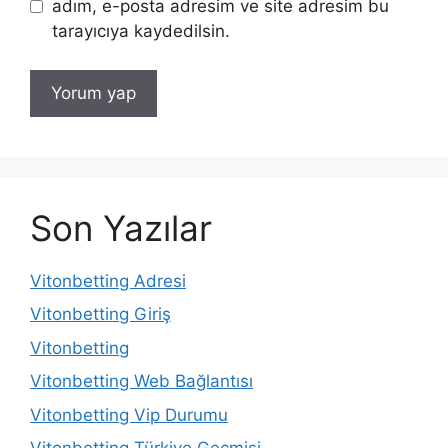
adım, e-posta adresim ve site adresim bu
tarayıcıya kaydedilsin.
Son Yazılar
Vitonbetting Adresi
Vitonbetting Giriş
Vitonbetting
Vitonbetting Web Bağlantısı
Vitonbetting Vip Durumu