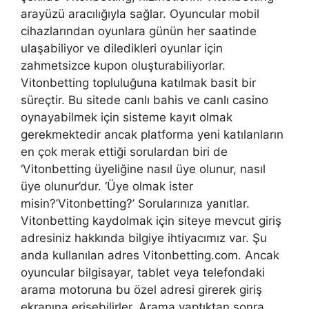
arayüzü aracılığıyla sağlar. Oyuncular mobil
cihazlarından oyunlara günün her saatinde
ulaşabiliyor ve diledikleri oyunlar için
zahmetsizce kupon oluşturabiliyorlar.
Vitonbetting topluluğuna katılmak basit bir
süreçtir. Bu sitede canlı bahis ve canlı casino
oynayabilmek için sisteme kayıt olmak
gerekmektedir ancak platforma yeni katılanların
en çok merak ettiği sorulardan biri de
‘Vitonbetting üyeliğine nasıl üye olunur, nasıl
üye olunur’dur. ‘Üye olmak ister
misin?’Vitonbetting?’ Sorularınıza yanıtlar.
Vitonbetting kaydolmak için siteye mevcut giriş
adresiniz hakkında bilgiye ihtiyacımız var. Şu
anda kullanılan adres Vitonbetting.com. Ancak
oyuncular bilgisayar, tablet veya telefondaki
arama motoruna bu özel adresi girerek giriş
ekranına erişebilirler. Arama yaptıktan sonra