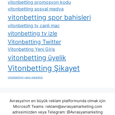
vitonbetting promosyon kodu
vitonbetting sosyal medya
vitonbetting spor bahisleri
vitonbetting tv canli maç
vitonbetting tv izle
Vitonbetting Twitter
Vitonbetting Yeni Giriş
vitonbetting üyelik
Vitonbetting Şikayet
vitonbetting şans garantisi
Avrasya'nın en büyük reklam platformunda olmak için
Microsoft Teams:
reklam@avrasyamarketing.com
adresimizden veya Telegram: @Avrasyamarketing