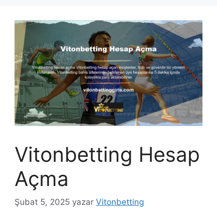
Vitonbetting Hesap
Açma
Şubat 5, 2025
yazar
Vitonbetting