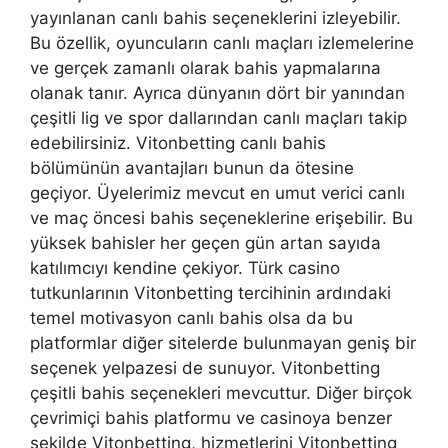
yayınlanan canlı bahis seçeneklerini izleyebilir.
Bu özellik, oyuncuların canlı maçları izlemelerine
ve gerçek zamanlı olarak bahis yapmalarına
olanak tanır. Ayrıca dünyanın dört bir yanından
çeşitli lig ve spor dallarından canlı maçları takip
edebilirsiniz. Vitonbetting canlı bahis
bölümünün avantajları bunun da ötesine
geçiyor. Üyelerimiz mevcut en umut verici canlı
ve maç öncesi bahis seçeneklerine erişebilir. Bu
yüksek bahisler her geçen gün artan sayıda
katılımcıyı kendine çekiyor. Türk casino
tutkunlarının Vitonbetting tercihinin ardındaki
temel motivasyon canlı bahis olsa da bu
platformlar diğer sitelerde bulunmayan geniş bir
seçenek yelpazesi de sunuyor. Vitonbetting
çeşitli bahis seçenekleri mevcuttur. Diğer birçok
çevrimiçi bahis platformu ve casinoya benzer
şekilde Vitonbetting, hizmetlerini Vitonbetting