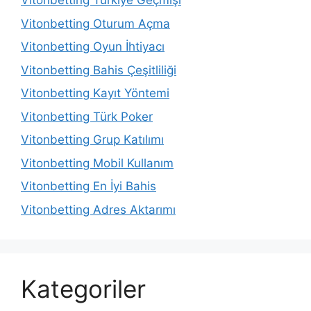
Vitonbetting Türkiye Geçmişi
Vitonbetting Oturum Açma
Vitonbetting Oyun İhtiyacı
Vitonbetting Bahis Çeşitliliği
Vitonbetting Kayıt Yöntemi
Vitonbetting Türk Poker
Vitonbetting Grup Katılımı
Vitonbetting Mobil Kullanım
Vitonbetting En İyi Bahis
Vitonbetting Adres Aktarımı
Kategoriler