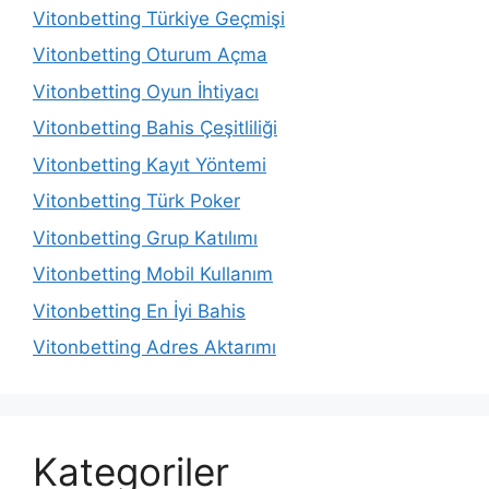
Vitonbetting Türkiye Geçmişi
Vitonbetting Oturum Açma
Vitonbetting Oyun İhtiyacı
Vitonbetting Bahis Çeşitliliği
Vitonbetting Kayıt Yöntemi
Vitonbetting Türk Poker
Vitonbetting Grup Katılımı
Vitonbetting Mobil Kullanım
Vitonbetting En İyi Bahis
Vitonbetting Adres Aktarımı
Kategoriler