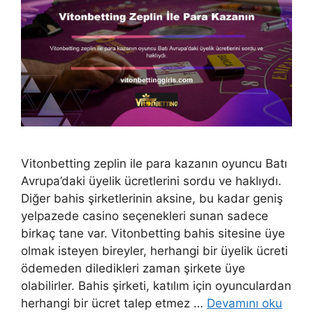
Vitonbetting zeplin ile para kazanın oyuncu Batı
Avrupa’daki üyelik ücretlerini sordu ve haklıydı.
Diğer bahis şirketlerinin aksine, bu kadar geniş
yelpazede casino seçenekleri sunan sadece
birkaç tane var. Vitonbetting bahis sitesine üye
olmak isteyen bireyler, herhangi bir üyelik ücreti
ödemeden diledikleri zaman şirkete üye
olabilirler. Bahis şirketi, katılım için oyunculardan
herhangi bir ücret talep etmez …
Devamını oku