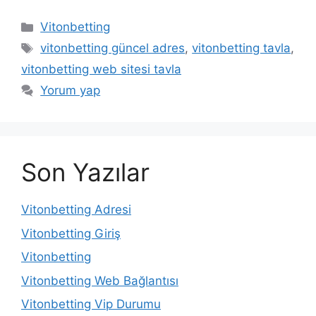
Kategoriler
Vitonbetting
Etiketler
vitonbetting güncel adres
,
vitonbetting tavla
,
vitonbetting web sitesi tavla
Yorum yap
Son Yazılar
Vitonbetting Adresi
Vitonbetting Giriş
Vitonbetting
Vitonbetting Web Bağlantısı
Vitonbetting Vip Durumu