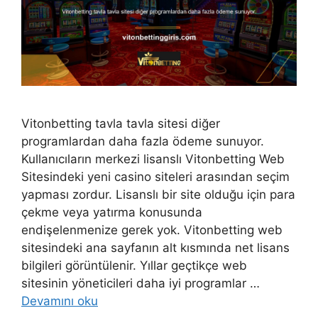
Vitonbetting tavla tavla sitesi diğer
programlardan daha fazla ödeme sunuyor.
Kullanıcıların merkezi lisanslı Vitonbetting Web
Sitesindeki yeni casino siteleri arasından seçim
yapması zordur. Lisanslı bir site olduğu için para
çekme veya yatırma konusunda
endişelenmenize gerek yok. Vitonbetting web
sitesindeki ana sayfanın alt kısmında net lisans
bilgileri görüntülenir. Yıllar geçtikçe web
sitesinin yöneticileri daha iyi programlar …
Devamını oku