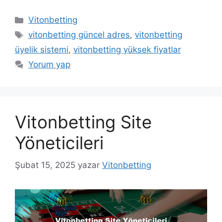
Kategoriler
Vitonbetting
Etiketler
vitonbetting güncel adres
,
vitonbetting
üyelik sistemi
,
vitonbetting yüksek fiyatlar
Yorum yap
Vitonbetting Site
Yöneticileri
Şubat 15, 2025
yazar
Vitonbetting