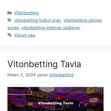
Kategoriler
Vitonbetting
Etiketler
vitonbetting futbol oran
,
vitonbetting güncel
adres
,
vitonbetting i̇nternet sağlayıcı
Yorum yap
Vitonbetting Tavla
Nisan 3, 2024
yazar
Vitonbetting