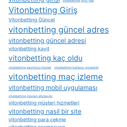
vitonbetting giris yap
Vitonbetting Giriş
Vitonbetting Güncel
vitonbetting güncel adres
vitonbetting güncel adresi
vitonbetting kayit
vitonbetting kaç oldu
vitonbetting kesintisiz hizmet
vitonbetting kullanıcı güvenliği
vitonbetting maç izleme
vitonbetting mobil uygulaması
vitonbetting müşteri etkileşimi
vitonbetting müşteri hizmetleri
vitonbetting nasil bir site
vitonbetting para çekme
vitonbetting promosyon