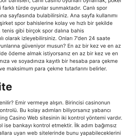
por bahisleri, canlı casino oyunları oynamak, poker
farklı türde oyunlar sunmaktadır. Canlı spor
ana sayfasında bulabilirsiniz. Ana sayfa kullanımı
şirket spor bahislerine kolay ve hızlı bir şekilde
 tenis gibi birçok spor dalına bahis
ı olarak izleyebilirsiniz. Onları 7’den 24 saate
Oyunlarına güveniyor musun? En az bir kez ve en az
ilde ödeme almak istiyorsanız en az bir kez ve en
dınıza ve soyadınıza kayıtlı bir hesaba para çekme
e maksimum para çekme tutarlarını belirler.
ite
nilir? Emir vermeye alışın. Birincisi casinonun
kontrolü. Bu kolay adımları biliyorsanız yabancı
ing Casino Web sitesinin iki kontrol yöntemi vardır.
yol ise bankayı kontrol etmektir. İlk adım bağımsız
allara uyan web sitelerinde bunu yapabileceklerini