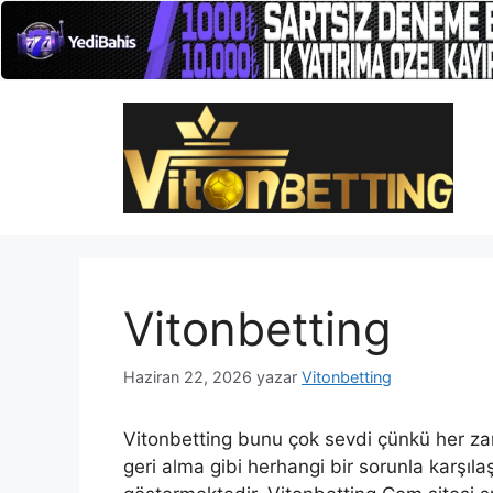
İçeriğe
atla
Vitonbetting
Haziran 22, 2026
yazar
Vitonbetting
Vitonbetting bunu çok sevdi çünkü her zam
geri alma gibi herhangi bir sorunla karşıla