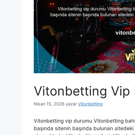
Vitonbetting Vi
Nisan 15, 2026
yazar
Vitonbetting
Vitonbetting vip durumu Vitonbetting bahi
başında sitenin başında bulunan sitedeki b