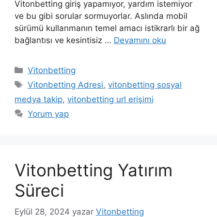
Vitonbetting giriş yapamıyor, yardım istemiyor
ve bu gibi sorular sormuyorlar. Aslında mobil
sürümü kullanmanın temel amacı istikrarlı bir ağ
bağlantısı ve kesintisiz …
Devamını oku
Kategoriler
Vitonbetting
Etiketler
Vitonbetting Adresi
,
vitonbetting sosyal
medya takip
,
vitonbetting url erişimi
Yorum yap
Vitonbetting Yatırım
Süreci
Eylül 28, 2024
yazar
Vitonbetting