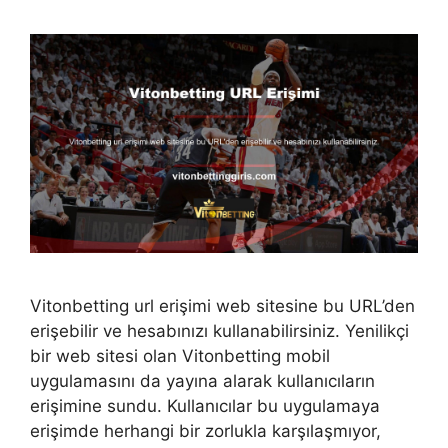
Vitonbetting url erişimi web sitesine bu URL’den
erişebilir ve hesabınızı kullanabilirsiniz. Yenilikçi
bir web sitesi olan Vitonbetting mobil
uygulamasını da yayına alarak kullanıcıların
erişimine sundu. Kullanıcılar bu uygulamaya
erişimde herhangi bir zorlukla karşılaşmıyor,