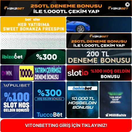
×
VITONBETTING GİRİŞ İÇİN TIKLAYINIZ!