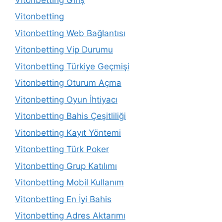
Vitonbetting
Vitonbetting Web Bağlantısı
Vitonbetting Vip Durumu
Vitonbetting Türkiye Geçmişi
Vitonbetting Oturum Açma
Vitonbetting Oyun İhtiyacı
Vitonbetting Bahis Çeşitliliği
Vitonbetting Kayıt Yöntemi
Vitonbetting Türk Poker
Vitonbetting Grup Katılımı
Vitonbetting Mobil Kullanım
Vitonbetting En İyi Bahis
Vitonbetting Adres Aktarımı