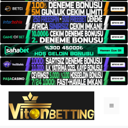
İçeriğe
atla
Menü