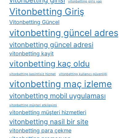
vitonbetting giris yap
Vitonbetting Giriş
Vitonbetting Güncel
vitonbetting güncel adres
vitonbetting güncel adresi
vitonbetting kayit
vitonbetting kaç oldu
vitonbetting kesintisiz hizmet
vitonbetting kullanıcı güvenliği
vitonbetting maç izleme
vitonbetting mobil uygulaması
vitonbetting müşteri etkileşimi
vitonbetting müşteri hizmetleri
vitonbetting nasil bir site
vitonbetting para çekme