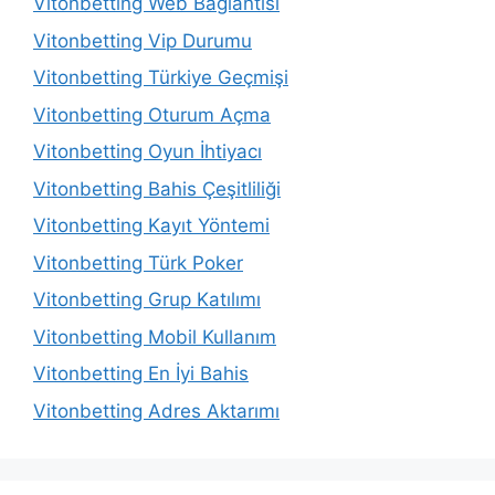
Vitonbetting Web Bağlantısı
Vitonbetting Vip Durumu
Vitonbetting Türkiye Geçmişi
Vitonbetting Oturum Açma
Vitonbetting Oyun İhtiyacı
Vitonbetting Bahis Çeşitliliği
Vitonbetting Kayıt Yöntemi
Vitonbetting Türk Poker
Vitonbetting Grup Katılımı
Vitonbetting Mobil Kullanım
Vitonbetting En İyi Bahis
Vitonbetting Adres Aktarımı