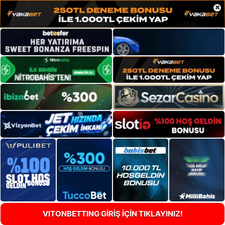
×
VITONBETTING GİRİŞ İÇİN TIKLAYINIZ!