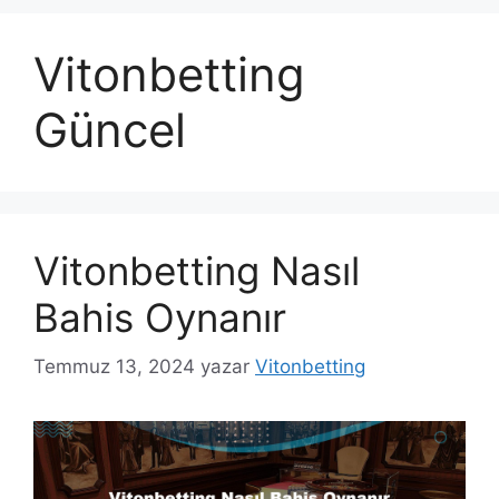
Vitonbetting
Güncel
Vitonbetting Nasıl
Bahis Oynanır
Temmuz 13, 2024
yazar
Vitonbetting