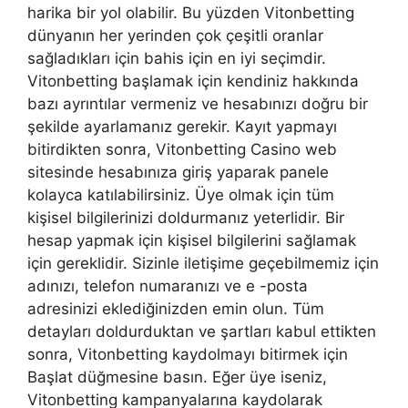
harika bir yol olabilir. Bu yüzden Vitonbetting
dünyanın her yerinden çok çeşitli oranlar
sağladıkları için bahis için en iyi seçimdir.
Vitonbetting başlamak için kendiniz hakkında
bazı ayrıntılar vermeniz ve hesabınızı doğru bir
şekilde ayarlamanız gerekir. Kayıt yapmayı
bitirdikten sonra, Vitonbetting Casino web
sitesinde hesabınıza giriş yaparak panele
kolayca katılabilirsiniz. Üye olmak için tüm
kişisel bilgilerinizi doldurmanız yeterlidir. Bir
hesap yapmak için kişisel bilgilerini sağlamak
için gereklidir. Sizinle iletişime geçebilmemiz için
adınızı, telefon numaranızı ve e -posta
adresinizi eklediğinizden emin olun. Tüm
detayları doldurduktan ve şartları kabul ettikten
sonra, Vitonbetting kaydolmayı bitirmek için
Başlat düğmesine basın. Eğer üye iseniz,
Vitonbetting kampanyalarına kaydolarak