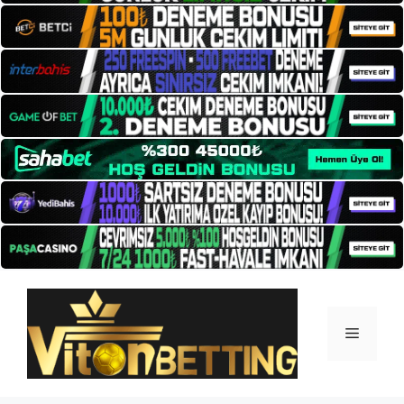
İçeriğe
atla
Menü