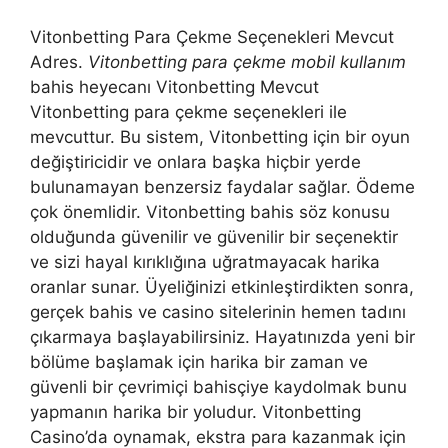
Vitonbetting Para Çekme Seçenekleri Mevcut
Adres.
Vitonbetting para çekme mobil kullanım
bahis heyecanı Vitonbetting Mevcut
Vitonbetting para çekme seçenekleri ile
mevcuttur. Bu sistem, Vitonbetting için bir oyun
değiştiricidir ve onlara başka hiçbir yerde
bulunamayan benzersiz faydalar sağlar. Ödeme
çok önemlidir. Vitonbetting bahis söz konusu
olduğunda güvenilir ve güvenilir bir seçenektir
ve sizi hayal kırıklığına uğratmayacak harika
oranlar sunar. Üyeliğinizi etkinleştirdikten sonra,
gerçek bahis ve casino sitelerinin hemen tadını
çıkarmaya başlayabilirsiniz. Hayatınızda yeni bir
bölüme başlamak için harika bir zaman ve
güvenli bir çevrimiçi bahisçiye kaydolmak bunu
yapmanın harika bir yoludur. Vitonbetting
Casino’da oynamak, ekstra para kazanmak için