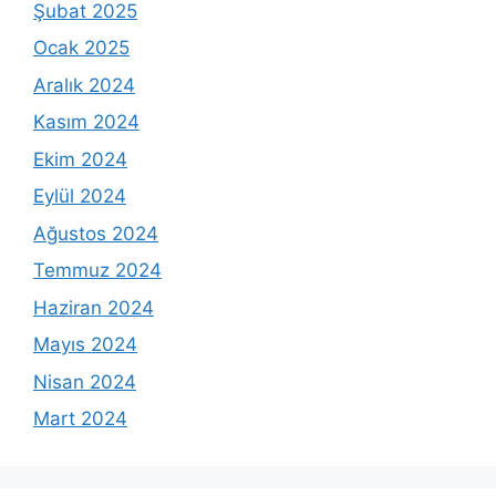
Şubat 2025
Ocak 2025
Aralık 2024
Kasım 2024
Ekim 2024
Eylül 2024
Ağustos 2024
Temmuz 2024
Haziran 2024
Mayıs 2024
Nisan 2024
Mart 2024