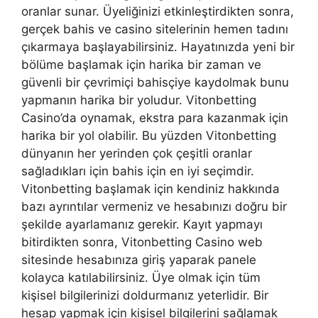
oranlar sunar. Üyeliğinizi etkinleştirdikten sonra,
gerçek bahis ve casino sitelerinin hemen tadını
çıkarmaya başlayabilirsiniz. Hayatınızda yeni bir
bölüme başlamak için harika bir zaman ve
güvenli bir çevrimiçi bahisçiye kaydolmak bunu
yapmanın harika bir yoludur. Vitonbetting
Casino’da oynamak, ekstra para kazanmak için
harika bir yol olabilir. Bu yüzden Vitonbetting
dünyanın her yerinden çok çeşitli oranlar
sağladıkları için bahis için en iyi seçimdir.
Vitonbetting başlamak için kendiniz hakkında
bazı ayrıntılar vermeniz ve hesabınızı doğru bir
şekilde ayarlamanız gerekir. Kayıt yapmayı
bitirdikten sonra, Vitonbetting Casino web
sitesinde hesabınıza giriş yaparak panele
kolayca katılabilirsiniz. Üye olmak için tüm
kişisel bilgilerinizi doldurmanız yeterlidir. Bir
hesap yapmak için kişisel bilgilerini sağlamak