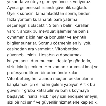
yukarıda ve öteye gitmeye öncelik veriyoruz.
Ayrıca geleneksel lisanslı güvenlik sağladı.
Üyelik sürecini tamamladıktan sonra, birden
fazla yöntem kullanarak para yatırma
seçeneğiniz olacaktır. Sitenin belirli kuralları
vardır, ancak bu mevduat işlemlerine bahis
oynamanız için harika bonuslar ve ayrıntılı
bilgiler sunarlar. Sorunu çözmenin en iyi yolu
casinodan ara vermektir. Vitonbetting
güvenebilirsiniz. Hesabınızı dondurmak
istiyorsanız, durumu canlı desteğe gönderin,
sizin için ilgilenirler. Her zaman kurumsal imaj ve
profesyonellikten bir adım önde kalan
Vitonbetting her alanda müşteri beklentilerini
karşılamak için elinden geleni yapıyor. Artık bu
güvenilir gruba katılabilir ve bahis koymaya
başlayabilirsiniz. Hiçbir şey için endişelenmeyin,
sizi birinci sınıf ve güvenilir hizmetlerle kapledik.