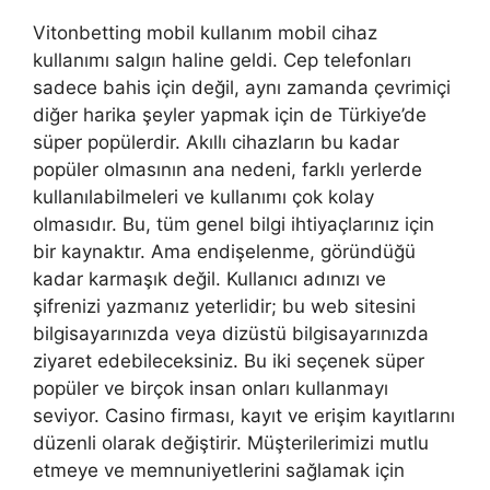
Vitonbetting mobil kullanım mobil cihaz
kullanımı salgın haline geldi. Cep telefonları
sadece bahis için değil, aynı zamanda çevrimiçi
diğer harika şeyler yapmak için de Türkiye’de
süper popülerdir. Akıllı cihazların bu kadar
popüler olmasının ana nedeni, farklı yerlerde
kullanılabilmeleri ve kullanımı çok kolay
olmasıdır. Bu, tüm genel bilgi ihtiyaçlarınız için
bir kaynaktır. Ama endişelenme, göründüğü
kadar karmaşık değil. Kullanıcı adınızı ve
şifrenizi yazmanız yeterlidir; bu web sitesini
bilgisayarınızda veya dizüstü bilgisayarınızda
ziyaret edebileceksiniz. Bu iki seçenek süper
popüler ve birçok insan onları kullanmayı
seviyor. Casino firması, kayıt ve erişim kayıtlarını
düzenli olarak değiştirir. Müşterilerimizi mutlu
etmeye ve memnuniyetlerini sağlamak için