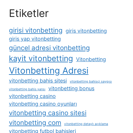
Etiketler
girisi vitonbetting
giris vitonbetting
giris yap vitonbetting
güncel adresi vitonbetting
kayit vitonbetting
Vitonbetting
Vitonbetting Adresi
vitonbetting bahis sitesi
vitonbetting bahisçi saygısı
vitonbetting bonus
vitonbetting bahis şansı
vitonbetting casino
vitonbetting casino oyunları
vitonbetting casino sitesi
vitonbetting com
vitonbetting detaylı açıklama
vitonbetting futbol bahisleri