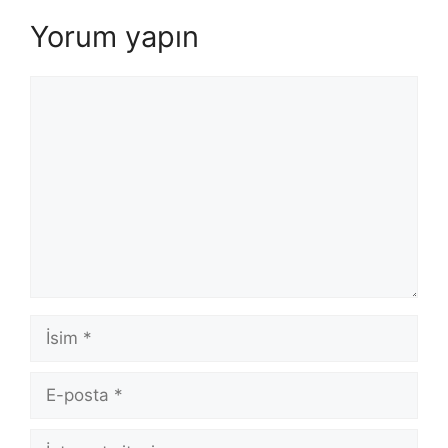
Yorum yapın
Yorum
İsim
E-
posta
İnternet