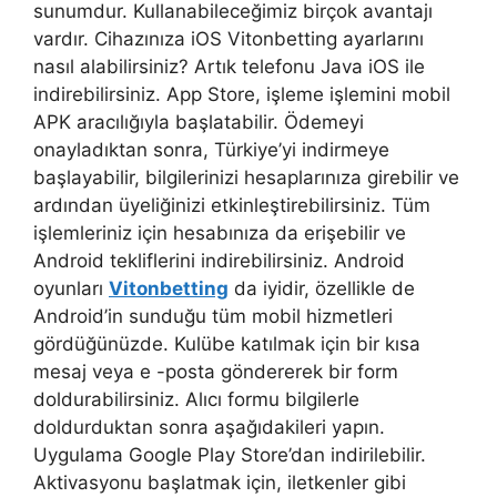
sunumdur. Kullanabileceğimiz birçok avantajı
vardır. Cihazınıza iOS Vitonbetting ayarlarını
nasıl alabilirsiniz? Artık telefonu Java iOS ile
indirebilirsiniz. App Store, işleme işlemini mobil
APK aracılığıyla başlatabilir. Ödemeyi
onayladıktan sonra, Türkiye’yi indirmeye
başlayabilir, bilgilerinizi hesaplarınıza girebilir ve
ardından üyeliğinizi etkinleştirebilirsiniz. Tüm
işlemleriniz için hesabınıza da erişebilir ve
Android tekliflerini indirebilirsiniz. Android
oyunları
Vitonbetting
da iyidir, özellikle de
Android’in sunduğu tüm mobil hizmetleri
gördüğünüzde. Kulübe katılmak için bir kısa
mesaj veya e -posta göndererek bir form
doldurabilirsiniz. Alıcı formu bilgilerle
doldurduktan sonra aşağıdakileri yapın.
Uygulama Google Play Store’dan indirilebilir.
Aktivasyonu başlatmak için, iletkenler gibi