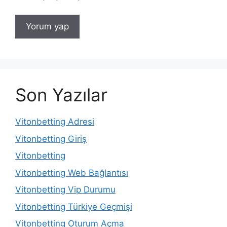
Son Yazılar
Vitonbetting Adresi
Vitonbetting Giriş
Vitonbetting
Vitonbetting Web Bağlantısı
Vitonbetting Vip Durumu
Vitonbetting Türkiye Geçmişi
Vitonbetting Oturum Açma