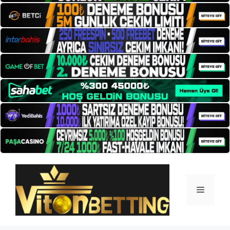
İçeriğe
atla
Menü