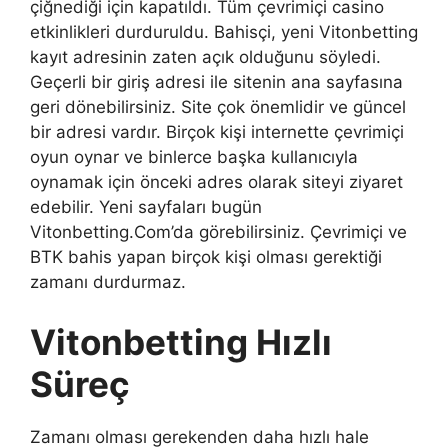
çiğnediği için kapatıldı. Tüm çevrimiçi casino
etkinlikleri durduruldu. Bahisçi, yeni Vitonbetting
kayıt adresinin zaten açık olduğunu söyledi.
Geçerli bir giriş adresi ile sitenin ana sayfasına
geri dönebilirsiniz. Site çok önemlidir ve güncel
bir adresi vardır. Birçok kişi internette çevrimiçi
oyun oynar ve binlerce başka kullanıcıyla
oynamak için önceki adres olarak siteyi ziyaret
edebilir. Yeni sayfaları bugün
Vitonbetting.Com’da görebilirsiniz. Çevrimiçi ve
BTK bahis yapan birçok kişi olması gerektiği
zamanı durdurmaz.
Vitonbetting Hızlı
Süreç
Zamanı olması gerekenden daha hızlı hale