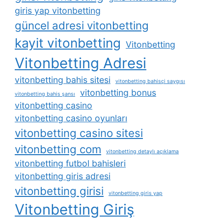
giris yap vitonbetting
güncel adresi vitonbetting
kayit vitonbetting
Vitonbetting
Vitonbetting Adresi
vitonbetting bahis sitesi
vitonbetting bahisçi saygısı
vitonbetting bonus
vitonbetting bahis şansı
vitonbetting casino
vitonbetting casino oyunları
vitonbetting casino sitesi
vitonbetting com
vitonbetting detaylı açıklama
vitonbetting futbol bahisleri
vitonbetting giris adresi
vitonbetting girisi
vitonbetting giris yap
Vitonbetting Giriş