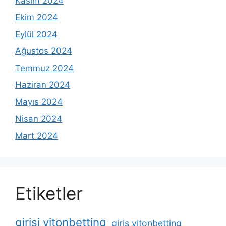
Kasım 2024
Ekim 2024
Eylül 2024
Ağustos 2024
Temmuz 2024
Haziran 2024
Mayıs 2024
Nisan 2024
Mart 2024
Etiketler
girisi vitonbetting
giris vitonbetting