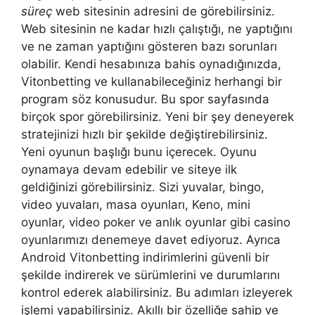
süreç
web sitesinin adresini de görebilirsiniz.
Web sitesinin ne kadar hızlı çalıştığı, ne yaptığını
ve ne zaman yaptığını gösteren bazı sorunları
olabilir. Kendi hesabınıza bahis oynadığınızda,
Vitonbetting ve kullanabileceğiniz herhangi bir
program söz konusudur. Bu spor sayfasında
birçok spor görebilirsiniz. Yeni bir şey deneyerek
stratejinizi hızlı bir şekilde değiştirebilirsiniz.
Yeni oyunun başlığı bunu içerecek. Oyunu
oynamaya devam edebilir ve siteye ilk
geldiğinizi görebilirsiniz. Sizi yuvalar, bingo,
video yuvaları, masa oyunları, Keno, mini
oyunlar, video poker ve anlık oyunlar gibi casino
oyunlarımızı denemeye davet ediyoruz. Ayrıca
Android Vitonbetting indirimlerini güvenli bir
şekilde indirerek ve sürümlerini ve durumlarını
kontrol ederek alabilirsiniz. Bu adımları izleyerek
işlemi yapabilirsiniz. Akıllı bir özelliğe sahip ve