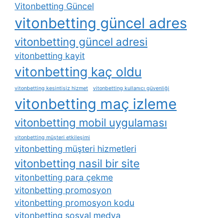
Vitonbetting Güncel
vitonbetting güncel adres
vitonbetting güncel adresi
vitonbetting kayit
vitonbetting kaç oldu
vitonbetting kesintisiz hizmet
vitonbetting kullanıcı güvenliği
vitonbetting maç izleme
vitonbetting mobil uygulaması
vitonbetting müşteri etkileşimi
vitonbetting müşteri hizmetleri
vitonbetting nasil bir site
vitonbetting para çekme
vitonbetting promosyon
vitonbetting promosyon kodu
vitonbetting sosyal medya