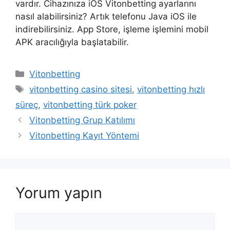
vardır. Cihazınıza iOS Vitonbetting ayarlarını
nasıl alabilirsiniz? Artık telefonu Java iOS ile
indirebilirsiniz. App Store, işleme işlemini mobil
APK aracılığıyla başlatabilir.
Kategoriler
Vitonbetting
Etiketler
vitonbetting casino sitesi
,
vitonbetting hızlı
süreç
,
vitonbetting türk poker
Vitonbetting Grup Katılımı
Vitonbetting Kayıt Yöntemi
Yorum yapın
Yorum