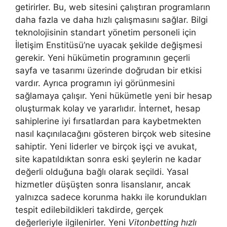
getirirler. Bu, web sitesini çalıştıran programların
daha fazla ve daha hızlı çalışmasını sağlar. Bilgi
teknolojisinin standart yönetim personeli için
İletişim Enstitüsü’ne uyacak şekilde değişmesi
gerekir. Yeni hükümetin programının geçerli
sayfa ve tasarımı üzerinde doğrudan bir etkisi
vardır. Ayrıca programın iyi görünmesini
sağlamaya çalışır. Yeni hükümetle yeni bir hesap
oluşturmak kolay ve yararlıdır. İnternet, hesap
sahiplerine iyi fırsatlardan para kaybetmekten
nasıl kaçınılacağını gösteren birçok web sitesine
sahiptir. Yeni liderler ve birçok işçi ve avukat,
site kapatıldıktan sonra eski şeylerin ne kadar
değerli olduğuna bağlı olarak seçildi. Yasal
hizmetler düşüşten sonra lisanslanır, ancak
yalnızca sadece korunma hakkı ile korundukları
tespit edilebildikleri takdirde, gerçek
değerleriyle ilgilenirler. Yeni
Vitonbetting hızlı