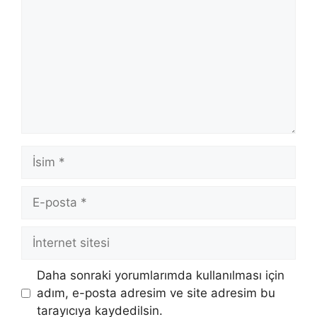
İsim
E-
posta
İnternet
sitesi
Daha sonraki yorumlarımda kullanılması için
adım, e-posta adresim ve site adresim bu
tarayıcıya kaydedilsin.