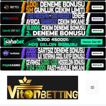
İçeriğe
atla
Menü