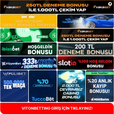
×
VITONBETTING GİRİŞ İÇİN TIKLAYINIZ!