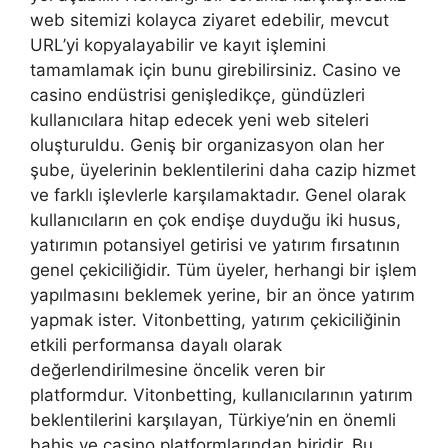
web sitemizi kolayca ziyaret edebilir, mevcut
URL’yi kopyalayabilir ve kayıt işlemini
tamamlamak için bunu girebilirsiniz. Casino ve
casino endüstrisi genişledikçe, gündüzleri
kullanıcılara hitap edecek yeni web siteleri
oluşturuldu. Geniş bir organizasyon olan her
şube, üyelerinin beklentilerini daha cazip hizmet
ve farklı işlevlerle karşılamaktadır. Genel olarak
kullanıcıların en çok endişe duyduğu iki husus,
yatırımın potansiyel getirisi ve yatırım fırsatının
genel çekiciliğidir. Tüm üyeler, herhangi bir işlem
yapılmasını beklemek yerine, bir an önce yatırım
yapmak ister. Vitonbetting, yatırım çekiciliğinin
etkili performansa dayalı olarak
değerlendirilmesine öncelik veren bir
platformdur. Vitonbetting, kullanıcılarının yatırım
beklentilerini karşılayan, Türkiye’nin en önemli
bahis ve casino platformlarından biridir. Bu