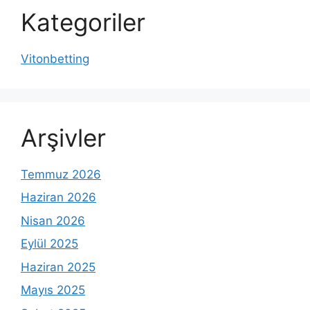
Kategoriler
Vitonbetting
Arşivler
Temmuz 2026
Haziran 2026
Nisan 2026
Eylül 2025
Haziran 2025
Mayıs 2025