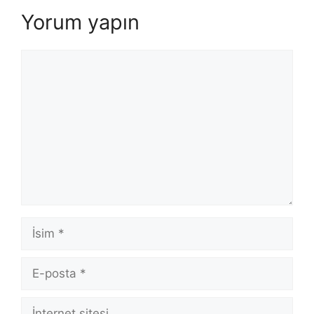
Yorum yapın
Yorum
İsim
E-
posta
İnternet