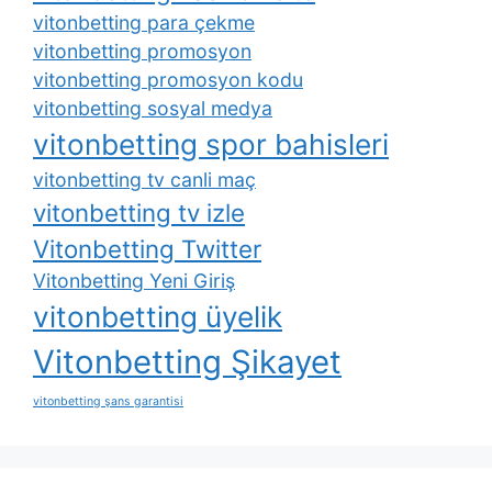
vitonbetting para çekme
vitonbetting promosyon
vitonbetting promosyon kodu
vitonbetting sosyal medya
vitonbetting spor bahisleri
vitonbetting tv canli maç
vitonbetting tv izle
Vitonbetting Twitter
Vitonbetting Yeni Giriş
vitonbetting üyelik
Vitonbetting Şikayet
vitonbetting şans garantisi