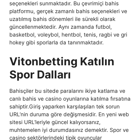
seçenekleri sunmaktadır. Bu çevrimiçi bahis
platformu, gerçek zamanlı bahis seçenekleri ve
uzatılmış bahis dönemleri ile sürekli olarak
güncellenmektedir. Aynı zamanda futbol, ​​
basketbol, ​​voleybol, hentbol, ​​tenis, ragbi ve gri
hokey gibi sporlarla da tanınmaktadır.
Vitonbetting Katılın
Spor Dalları
Bahisçiler bu sitede paralarını ikiye katlama ve
canlı bahis ve casino oyunlarına katılma fırsatına
sahiptir.Giriş yaparken karşılaşılan tek sorun
URL’nin duruma göre değişmesidir. En yeni web
sitesi URL’leriyle güncel kalıyorsanız,
muhtemelen iyi durumdasınız demektir. Spor ve
casino sektörlerindeki tipik oyuncular