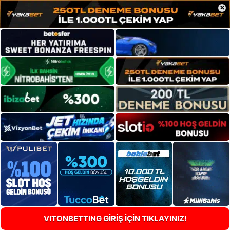
×
VITONBETTING GİRİŞ İÇİN TIKLAYINIZ!