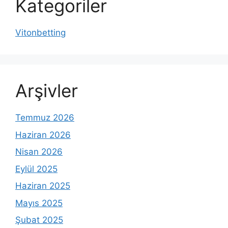
Kategoriler
Vitonbetting
Arşivler
Temmuz 2026
Haziran 2026
Nisan 2026
Eylül 2025
Haziran 2025
Mayıs 2025
Şubat 2025