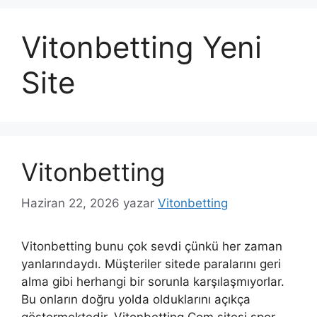
Vitonbetting Yeni
Site
Vitonbetting
Haziran 22, 2026
yazar
Vitonbetting
Vitonbetting bunu çok sevdi çünkü her zaman
yanlarındaydı. Müşteriler sitede paralarını geri
alma gibi herhangi bir sorunla karşılaşmıyorlar.
Bu onların doğru yolda olduklarını açıkça