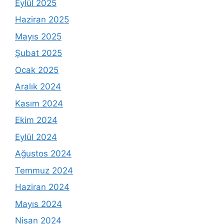
Eylül 2025
Haziran 2025
Mayıs 2025
Şubat 2025
Ocak 2025
Aralık 2024
Kasım 2024
Ekim 2024
Eylül 2024
Ağustos 2024
Temmuz 2024
Haziran 2024
Mayıs 2024
Nisan 2024