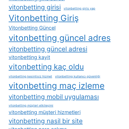
vitonbetting girisi
vitonbetting giris yap
Vitonbetting Giriş
Vitonbetting Güncel
vitonbetting güncel adres
vitonbetting güncel adresi
vitonbetting kayit
vitonbetting kaç oldu
vitonbetting kesintisiz hizmet
vitonbetting kullanıcı güvenliği
vitonbetting maç izleme
vitonbetting mobil uygulaması
vitonbetting müşteri etkileşimi
vitonbetting müşteri hizmetleri
vitonbetting nasil bir site