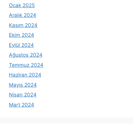
Ocak 2025
Aralık 2024
Kasım 2024
Ekim 2024
Eylül 2024
Ağustos 2024
Temmuz 2024
Haziran 2024
Mayıs 2024
Nisan 2024
Mart 2024