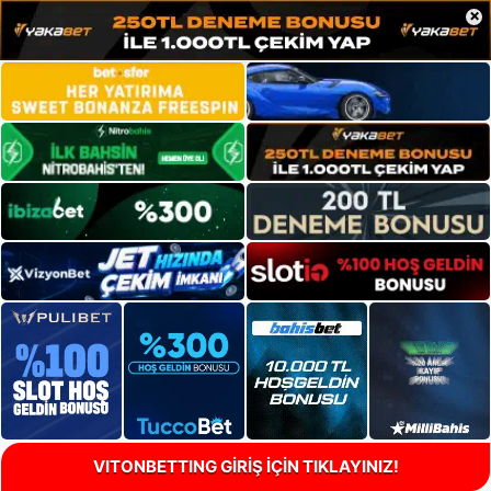
×
VITONBETTING GİRİŞ İÇİN TIKLAYINIZ!