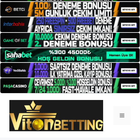
İçeriğe
atla
Menü