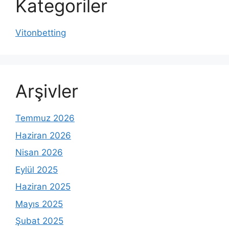
Kategoriler
Vitonbetting
Arşivler
Temmuz 2026
Haziran 2026
Nisan 2026
Eylül 2025
Haziran 2025
Mayıs 2025
Şubat 2025