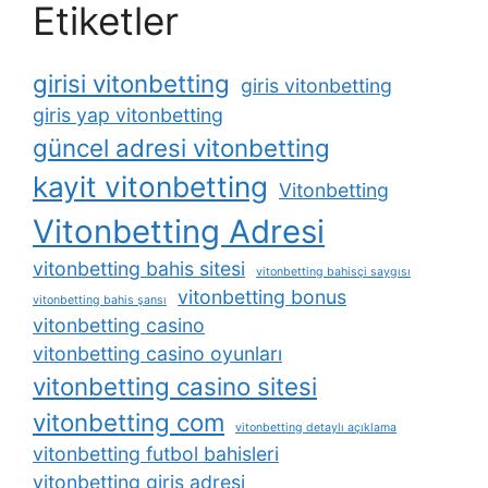
Etiketler
girisi vitonbetting
giris vitonbetting
giris yap vitonbetting
güncel adresi vitonbetting
kayit vitonbetting
Vitonbetting
Vitonbetting Adresi
vitonbetting bahis sitesi
vitonbetting bahisçi saygısı
vitonbetting bonus
vitonbetting bahis şansı
vitonbetting casino
vitonbetting casino oyunları
vitonbetting casino sitesi
vitonbetting com
vitonbetting detaylı açıklama
vitonbetting futbol bahisleri
vitonbetting giris adresi