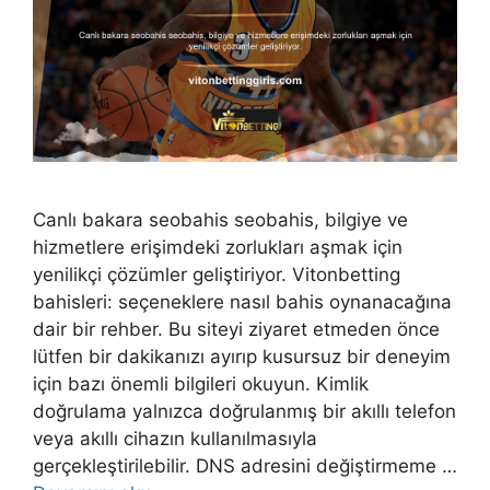
Canlı bakara seobahis seobahis, bilgiye ve
hizmetlere erişimdeki zorlukları aşmak için
yenilikçi çözümler geliştiriyor. Vitonbetting
bahisleri: seçeneklere nasıl bahis oynanacağına
dair bir rehber. Bu siteyi ziyaret etmeden önce
lütfen bir dakikanızı ayırıp kusursuz bir deneyim
için bazı önemli bilgileri okuyun. Kimlik
doğrulama yalnızca doğrulanmış bir akıllı telefon
veya akıllı cihazın kullanılmasıyla
gerçekleştirilebilir. DNS adresini değiştirmeme …