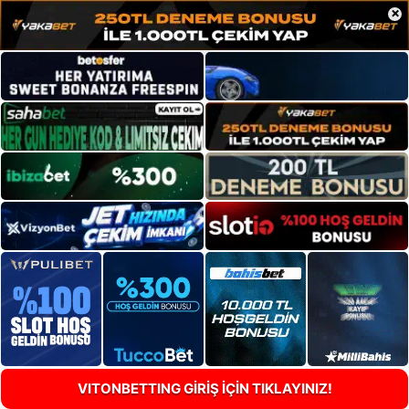
×
VITONBETTING GİRİŞ İÇİN TIKLAYINIZ!