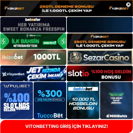
×
VITONBETTING GİRİŞ İÇİN TIKLAYINIZ!