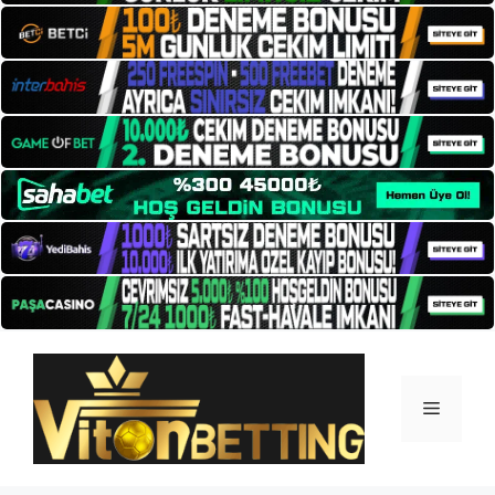
İçeriğe
atla
Menü