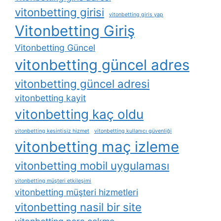
vitonbetting girisi
vitonbetting giris yap
Vitonbetting Giriş
Vitonbetting Güncel
vitonbetting güncel adres
vitonbetting güncel adresi
vitonbetting kayit
vitonbetting kaç oldu
vitonbetting kesintisiz hizmet
vitonbetting kullanıcı güvenliği
vitonbetting maç izleme
vitonbetting mobil uygulaması
vitonbetting müşteri etkileşimi
vitonbetting müşteri hizmetleri
vitonbetting nasil bir site