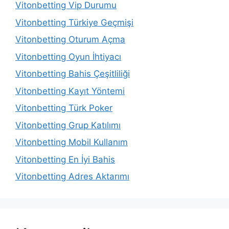
Vitonbetting Vip Durumu
Vitonbetting Türkiye Geçmişi
Vitonbetting Oturum Açma
Vitonbetting Oyun İhtiyacı
Vitonbetting Bahis Çeşitliliği
Vitonbetting Kayıt Yöntemi
Vitonbetting Türk Poker
Vitonbetting Grup Katılımı
Vitonbetting Mobil Kullanım
Vitonbetting En İyi Bahis
Vitonbetting Adres Aktarımı