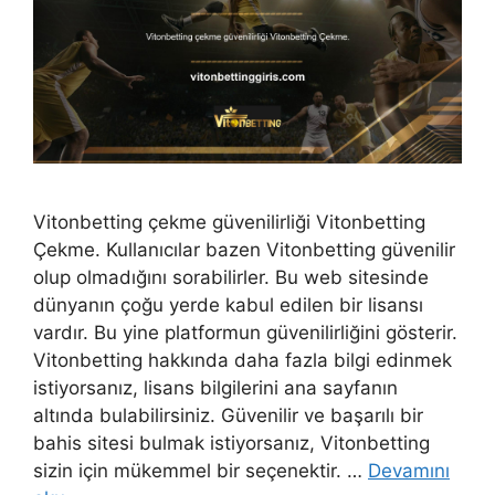
Vitonbetting çekme güvenilirliği Vitonbetting
Çekme. Kullanıcılar bazen Vitonbetting güvenilir
olup olmadığını sorabilirler. Bu web sitesinde
dünyanın çoğu yerde kabul edilen bir lisansı
vardır. Bu yine platformun güvenilirliğini gösterir.
Vitonbetting hakkında daha fazla bilgi edinmek
istiyorsanız, lisans bilgilerini ana sayfanın
altında bulabilirsiniz. Güvenilir ve başarılı bir
bahis sitesi bulmak istiyorsanız, Vitonbetting
sizin için mükemmel bir seçenektir. …
Devamını