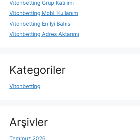
Vitonbetting Grup Katılımı
Vitonbetting Mobil Kullanım
Vitonbetting En İyi Bahis
Vitonbetting Adres Aktarımı
Kategoriler
Vitonbetting
Arşivler
Temmuz 2026