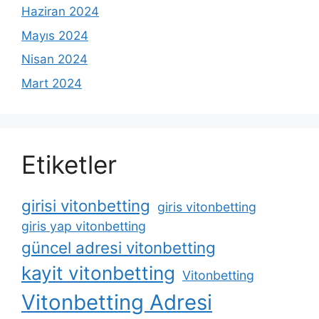
Haziran 2024
Mayıs 2024
Nisan 2024
Mart 2024
Etiketler
girisi vitonbetting
giris vitonbetting
giris yap vitonbetting
güncel adresi vitonbetting
kayit vitonbetting
Vitonbetting
Vitonbetting Adresi