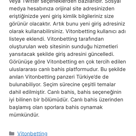
veya Twitter seçeneklerden bazılarıdır. Sosyal
medya hesabınıza orijinal site adresinizden
eriştiğinizde yeni giriş kimlik bilgileriniz size
görünür olacaktır. Artık bunu yeni giriş adresiniz
olarak kullanabilirsiniz. Vitonbetting kullanıcı adı
listeye eklendi. Vitonbetting tarafından
oluşturulan web sitesinin sunduğu hizmetleri
yansıtacak şekilde giriş adresini güncelledi.
Görünüşe göre Vitonbetting en çok tercih edilen
uluslararası canlı bahis platformudur. Bu şekilde
anılan Vitonbetting panzeri Türkiye’de de
bulunabiliyor. Seçim sürecine çeşitli temalar
dahil edilmiştir. Canlı bahis, bahis seçeneğinin
iyi bilinen bir bölümüdür. Canlı bahis üzerinden
başlamış olan sporlara bahis oynamak
mümkündür.
Kategoriler
Vitonbetting