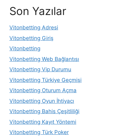
Son Yazılar
Vitonbetting Adresi
Vitonbetting Giriş
Vitonbetting
Vitonbetting Web Bağlantısı
Vitonbetting Vip Durumu
Vitonbetting Türkiye Geçmişi
Vitonbetting Oturum Açma
Vitonbetting Oyun İhtiyacı
Vitonbetting Bahis Çeşitliliği
Vitonbetting Kayıt Yöntemi
Vitonbetting Türk Poker