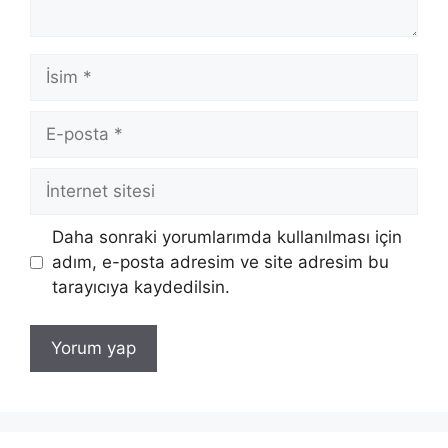
İsim
E-
posta
İnternet
sitesi
Daha sonraki yorumlarımda kullanılması için
adım, e-posta adresim ve site adresim bu
tarayıcıya kaydedilsin.