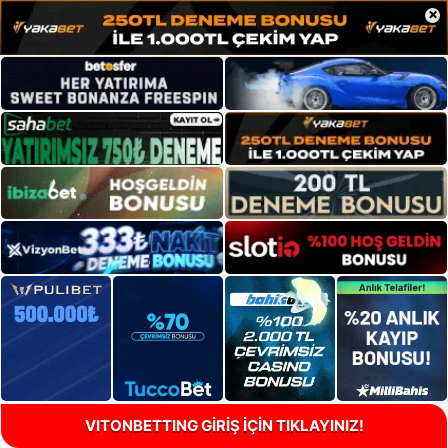
×
VITONBETTING GİRİŞ İÇİN TIKLAYINIZ!