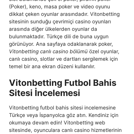
(Poker), keno, masa poker ve video oyunu
dikkat çeken oyunlar arasındadır. Vitonbetting
sitesinin sunduğu çevrimiçi casino oyunları
arasında diğer ülkelerden oyunlar da
bulunmaktadır. Türkçe dili de buna uygun
görünüyor. Ana sayfaya odaklanarak poker,
Vitonbetting canlı casino bölümü
özel oyunlar,
canlı casino, slotlar ve dartları sergilemek için
temel bir ana ekran düzeni kullanılır.
Vitonbetting Futbol Bahis
Sitesi İncelemesi
Vitonbetting futbol bahis sitesi incelemesine
Türkçe veya İspanyolca göz atın. Kendiniz için
okumaya devam edin! Vitonbetting web
sitesinde, oyunculara canlı casino hizmetlerinin