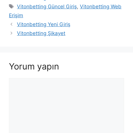
Etiketler
Vitonbetting Güncel Giriş
,
Vitonbetting Web
Erişim
Vitonbetting Yeni Giriş
Vitonbetting Şikayet
Yorum yapın
Yorum