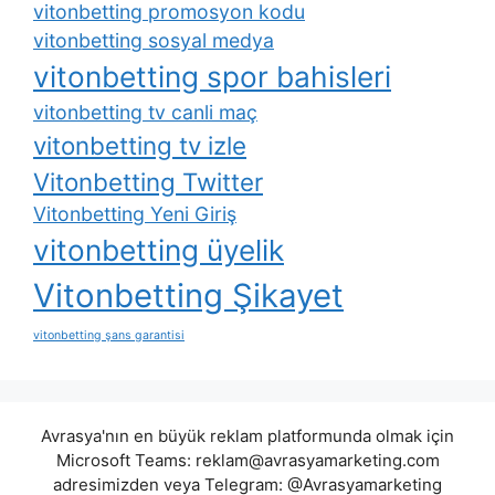
vitonbetting promosyon kodu
vitonbetting sosyal medya
vitonbetting spor bahisleri
vitonbetting tv canli maç
vitonbetting tv izle
Vitonbetting Twitter
Vitonbetting Yeni Giriş
vitonbetting üyelik
Vitonbetting Şikayet
vitonbetting şans garantisi
Avrasya'nın en büyük reklam platformunda olmak için
Microsoft Teams:
reklam@avrasyamarketing.com
adresimizden veya Telegram: @Avrasyamarketing