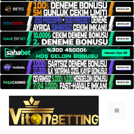
İçeriğe
atla
Menü