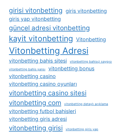
girisi vitonbetting
giris vitonbetting
giris yap vitonbetting
güncel adresi vitonbetting
kayit vitonbetting
Vitonbetting
Vitonbetting Adresi
vitonbetting bahis sitesi
vitonbetting bahisçi saygısı
vitonbetting bonus
vitonbetting bahis şansı
vitonbetting casino
vitonbetting casino oyunları
vitonbetting casino sitesi
vitonbetting com
vitonbetting detaylı açıklama
vitonbetting futbol bahisleri
vitonbetting giris adresi
vitonbetting girisi
vitonbetting giris yap