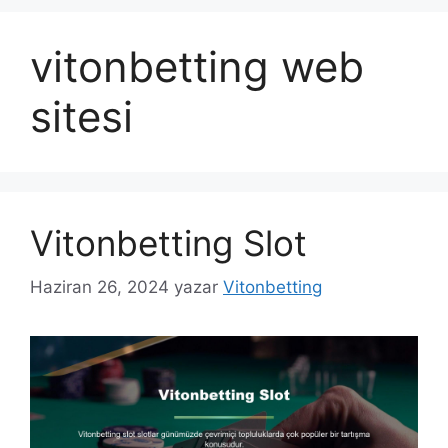
vitonbetting web
sitesi
Vitonbetting Slot
Haziran 26, 2024
yazar
Vitonbetting