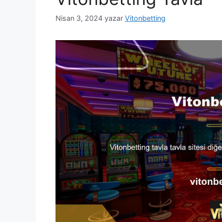
Nisan 3, 2024
yazar
Vitonbetting