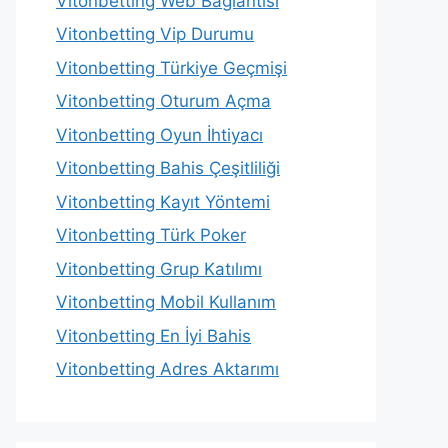
Vitonbetting Web Bağlantısı
Vitonbetting Vip Durumu
Vitonbetting Türkiye Geçmişi
Vitonbetting Oturum Açma
Vitonbetting Oyun İhtiyacı
Vitonbetting Bahis Çeşitliliği
Vitonbetting Kayıt Yöntemi
Vitonbetting Türk Poker
Vitonbetting Grup Katılımı
Vitonbetting Mobil Kullanım
Vitonbetting En İyi Bahis
Vitonbetting Adres Aktarımı