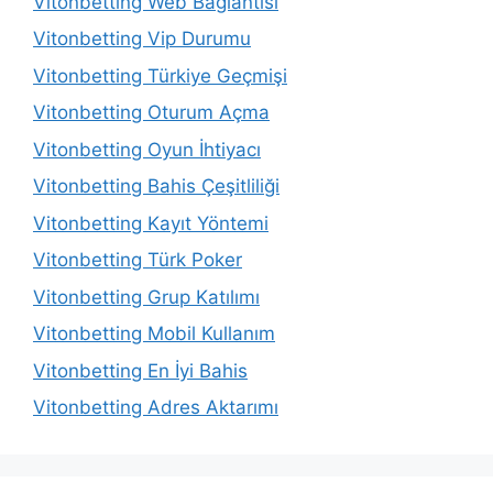
Vitonbetting Web Bağlantısı
Vitonbetting Vip Durumu
Vitonbetting Türkiye Geçmişi
Vitonbetting Oturum Açma
Vitonbetting Oyun İhtiyacı
Vitonbetting Bahis Çeşitliliği
Vitonbetting Kayıt Yöntemi
Vitonbetting Türk Poker
Vitonbetting Grup Katılımı
Vitonbetting Mobil Kullanım
Vitonbetting En İyi Bahis
Vitonbetting Adres Aktarımı