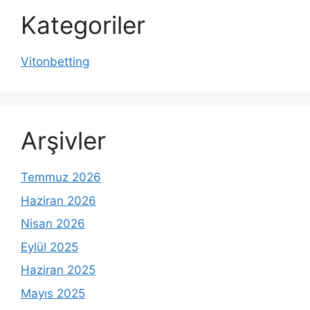
Kategoriler
Vitonbetting
Arşivler
Temmuz 2026
Haziran 2026
Nisan 2026
Eylül 2025
Haziran 2025
Mayıs 2025