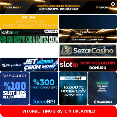
×
VITONBETTING GİRİŞ İÇİN TIKLAYINIZ!