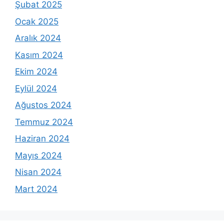
Şubat 2025
Ocak 2025
Aralık 2024
Kasım 2024
Ekim 2024
Eylül 2024
Ağustos 2024
Temmuz 2024
Haziran 2024
Mayıs 2024
Nisan 2024
Mart 2024