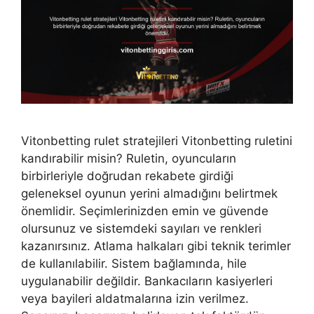
Vitonbetting rulet stratejileri Vitonbetting ruletini
kandırabilir misin? Ruletin, oyuncuların
birbirleriyle doğrudan rekabete girdiği
geleneksel oyunun yerini almadığını belirtmek
önemlidir. Seçimlerinizden emin ve güvende
olursunuz ve sistemdeki sayıları ve renkleri
kazanırsınız. Atlama halkaları gibi teknik terimler
de kullanılabilir. Sistem bağlamında, hile
uygulanabilir değildir. Bankacıların kasiyerleri
veya bayileri aldatmalarına izin verilmez.