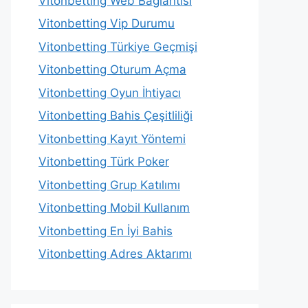
Vitonbetting Web Bağlantısı
Vitonbetting Vip Durumu
Vitonbetting Türkiye Geçmişi
Vitonbetting Oturum Açma
Vitonbetting Oyun İhtiyacı
Vitonbetting Bahis Çeşitliliği
Vitonbetting Kayıt Yöntemi
Vitonbetting Türk Poker
Vitonbetting Grup Katılımı
Vitonbetting Mobil Kullanım
Vitonbetting En İyi Bahis
Vitonbetting Adres Aktarımı