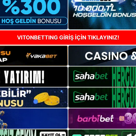
VITONBETTING GİRİŞ İÇİN TIKLAYINIZ!