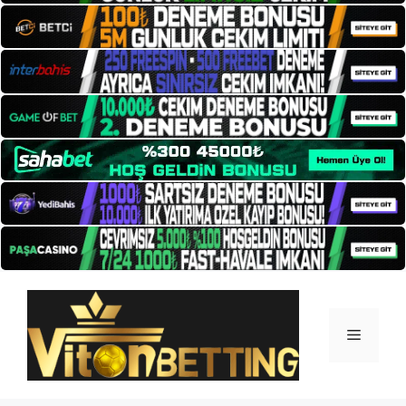
İçeriğe
atla
Menü