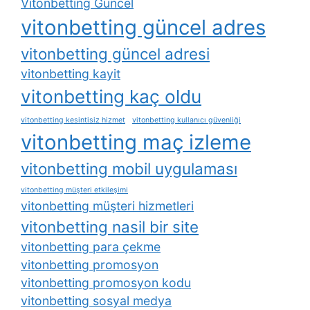
Vitonbetting Güncel
vitonbetting güncel adres
vitonbetting güncel adresi
vitonbetting kayit
vitonbetting kaç oldu
vitonbetting kesintisiz hizmet
vitonbetting kullanıcı güvenliği
vitonbetting maç izleme
vitonbetting mobil uygulaması
vitonbetting müşteri etkileşimi
vitonbetting müşteri hizmetleri
vitonbetting nasil bir site
vitonbetting para çekme
vitonbetting promosyon
vitonbetting promosyon kodu
vitonbetting sosyal medya