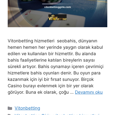
Vitonbetting hizmetleri seobahis, dünyanın
hemen hemen her yerinde yaygın olarak kabul
edilen ve kullanılan bir hizmettir. Bu alanda
bahis faaliyetlerine katılan bireylerin sayısı
sürekli artıyor. Bahis oynamayı içeren çevrimiçi
hizmetlere bahis oyunları denir. Bu oyun para
kazanmak için iyi bir fırsat sunuyor. Birçok
Casino burayı evlenmek için bir yer olarak
görüyor. Buna ek olarak, çoğu …
Devamını oku
Kategoriler
Vitonbetting
Etiketler