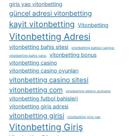
giris yap vitonbetting
güncel adresi vitonbetting
kayit vitonbetting
Vitonbetting
Vitonbetting Adresi
vitonbetting bahis sitesi
vitonbetting bahisçi saygısı
vitonbetting bonus
vitonbetting bahis şansı
vitonbetting casino
vitonbetting casino oyunları
vitonbetting casino sitesi
vitonbetting com
vitonbetting detaylı açıklama
vitonbetting futbol bahisleri
vitonbetting giris adresi
vitonbetting girisi
vitonbetting giris yap
Vitonbetting Giriş