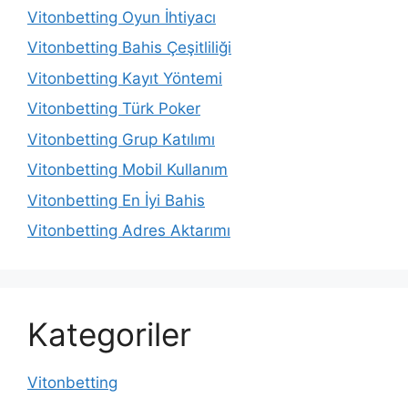
Vitonbetting Oyun İhtiyacı
Vitonbetting Bahis Çeşitliliği
Vitonbetting Kayıt Yöntemi
Vitonbetting Türk Poker
Vitonbetting Grup Katılımı
Vitonbetting Mobil Kullanım
Vitonbetting En İyi Bahis
Vitonbetting Adres Aktarımı
Kategoriler
Vitonbetting