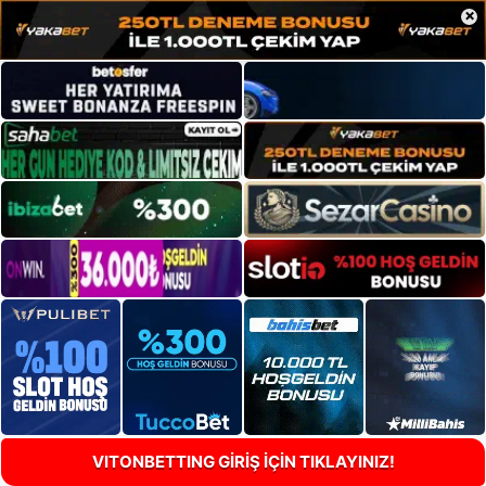
×
VITONBETTING GİRİŞ İÇİN TIKLAYINIZ!