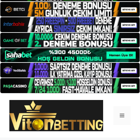
İçeriğe
atla
Menü