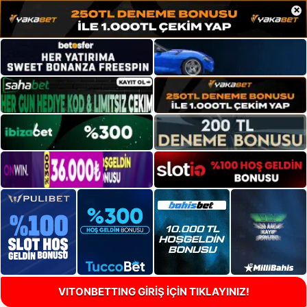
×
VITONBETTING GİRİŞ İÇİN TIKLAYINIZ!