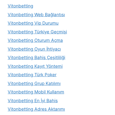
Vitonbetting
Vitonbetting Web Bağlantısı
Vitonbetting Vip Durumu
Vitonbetting Türkiye Geçmişi
Vitonbetting Oturum Açma
Vitonbetting Oyun İhtiyacı
Vitonbetting Bahis Çeşitliliği
Vitonbetting Kayıt Yöntemi
Vitonbetting Türk Poker
Vitonbetting Grup Katılımı
Vitonbetting Mobil Kullanım
Vitonbetting En İyi Bahis
Vitonbetting Adres Aktarımı