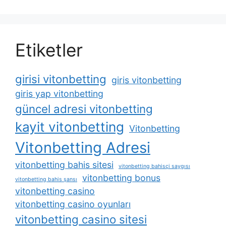
Etiketler
girisi vitonbetting
giris vitonbetting
giris yap vitonbetting
güncel adresi vitonbetting
kayit vitonbetting
Vitonbetting
Vitonbetting Adresi
vitonbetting bahis sitesi
vitonbetting bahisçi saygısı
vitonbetting bonus
vitonbetting bahis şansı
vitonbetting casino
vitonbetting casino oyunları
vitonbetting casino sitesi