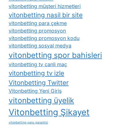
vitonbetting müşteri hizmetleri
vitonbetting nasil bir site
vitonbetting para çekme
vitonbetting promosyon
vitonbetting promosyon kodu
vitonbetting sosyal medya
vitonbetting spor bahisleri
vitonbetting tv canli maç
vitonbetting tv izle
Vitonbetting Twitter
Vitonbetting Yeni Giriş
vitonbetting üyelik
Vitonbetting Şikayet
vitonbetting şans garantisi