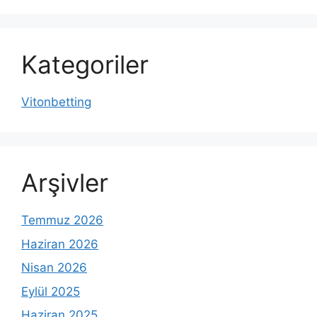
Kategoriler
Vitonbetting
Arşivler
Temmuz 2026
Haziran 2026
Nisan 2026
Eylül 2025
Haziran 2025