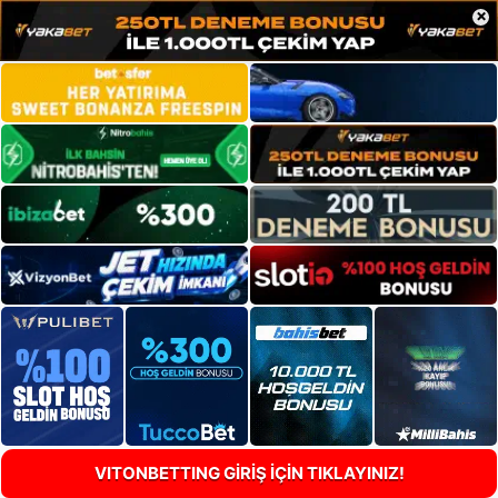
×
VITONBETTING GİRİŞ İÇİN TIKLAYINIZ!