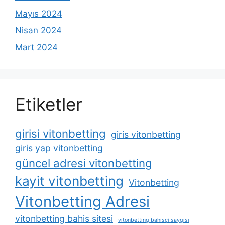
Mayıs 2024
Nisan 2024
Mart 2024
Etiketler
girisi vitonbetting
giris vitonbetting
giris yap vitonbetting
güncel adresi vitonbetting
kayit vitonbetting
Vitonbetting
Vitonbetting Adresi
vitonbetting bahis sitesi
vitonbetting bahisçi saygısı