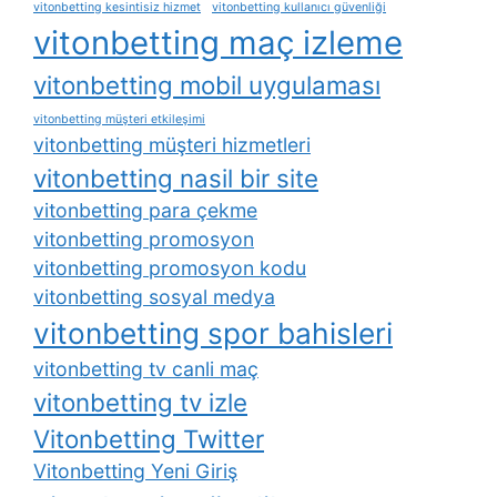
vitonbetting kesintisiz hizmet
vitonbetting kullanıcı güvenliği
vitonbetting maç izleme
vitonbetting mobil uygulaması
vitonbetting müşteri etkileşimi
vitonbetting müşteri hizmetleri
vitonbetting nasil bir site
vitonbetting para çekme
vitonbetting promosyon
vitonbetting promosyon kodu
vitonbetting sosyal medya
vitonbetting spor bahisleri
vitonbetting tv canli maç
vitonbetting tv izle
Vitonbetting Twitter
Vitonbetting Yeni Giriş