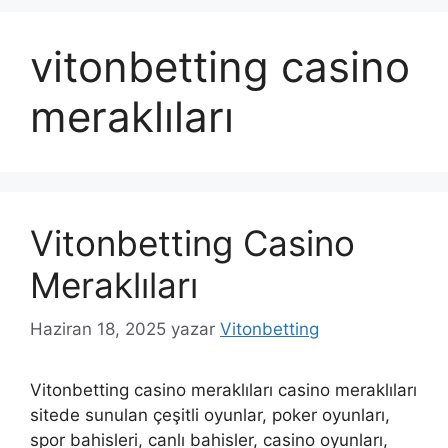
vitonbetting casino
meraklıları
Vitonbetting Casino
Meraklıları
Haziran 18, 2025
yazar
Vitonbetting
Vitonbetting casino meraklıları casino meraklıları
sitede sunulan çeşitli oyunlar, poker oyunları,
spor bahisleri, canlı bahisler, casino oyunları,