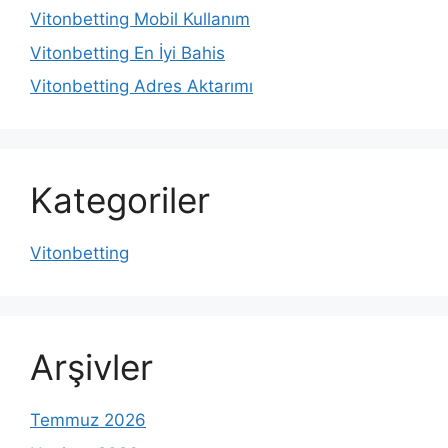
Vitonbetting Mobil Kullanım
Vitonbetting En İyi Bahis
Vitonbetting Adres Aktarımı
Kategoriler
Vitonbetting
Arşivler
Temmuz 2026