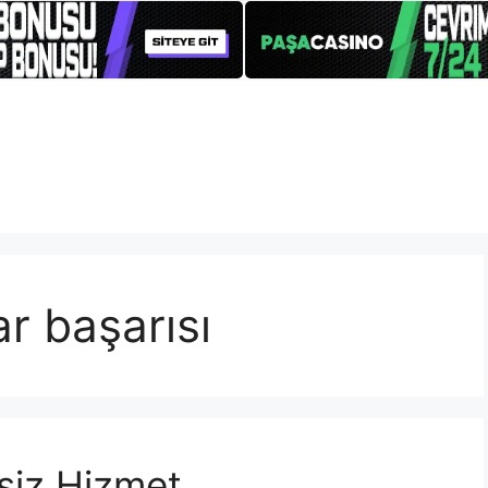
r başarısı
siz Hizmet