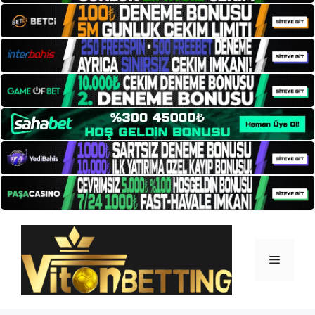
İçeriğe
atla
Menü