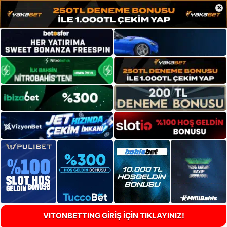
×
VITONBETTING GİRİŞ İÇİN TIKLAYINIZ!