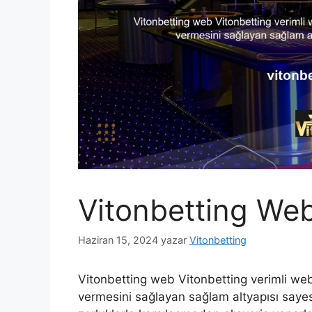
Vitonbetting We
Haziran 15, 2024
yazar
Vitonbetting
Vitonbetting web Vitonbetting verimli web s
vermesini sağlayan sağlam altyapısı saye