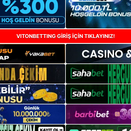
VITONBETTING GİRİŞ İÇİN TIKLAYINIZ!