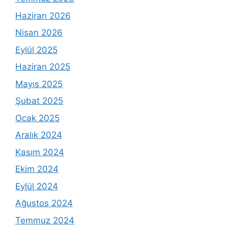
Haziran 2026
Nisan 2026
Eylül 2025
Haziran 2025
Mayıs 2025
Şubat 2025
Ocak 2025
Aralık 2024
Kasım 2024
Ekim 2024
Eylül 2024
Ağustos 2024
Temmuz 2024