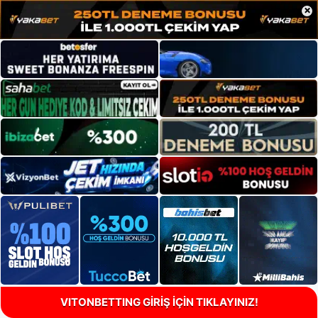
×
VITONBETTING GİRİŞ İÇİN TIKLAYINIZ!