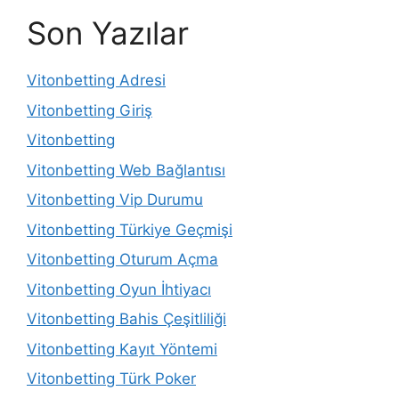
Son Yazılar
Vitonbetting Adresi
Vitonbetting Giriş
Vitonbetting
Vitonbetting Web Bağlantısı
Vitonbetting Vip Durumu
Vitonbetting Türkiye Geçmişi
Vitonbetting Oturum Açma
Vitonbetting Oyun İhtiyacı
Vitonbetting Bahis Çeşitliliği
Vitonbetting Kayıt Yöntemi
Vitonbetting Türk Poker