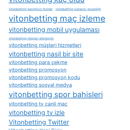
vitonbetting kesintisiz hizmet
vitonbetting kullanıcı güvenliği
vitonbetting maç izleme
vitonbetting mobil uygulaması
vitonbetting müşteri etkileşimi
vitonbetting müşteri hizmetleri
vitonbetting nasil bir site
vitonbetting para çekme
vitonbetting promosyon
vitonbetting promosyon kodu
vitonbetting sosyal medya
vitonbetting spor bahisleri
vitonbetting tv canli maç
vitonbetting tv izle
Vitonbetting Twitter