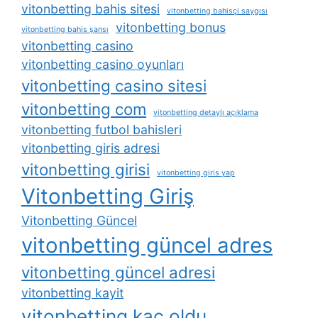
vitonbetting bahis sitesi
vitonbetting bahisçi saygısı
vitonbetting bonus
vitonbetting bahis şansı
vitonbetting casino
vitonbetting casino oyunları
vitonbetting casino sitesi
vitonbetting com
vitonbetting detaylı açıklama
vitonbetting futbol bahisleri
vitonbetting giris adresi
vitonbetting girisi
vitonbetting giris yap
Vitonbetting Giriş
Vitonbetting Güncel
vitonbetting güncel adres
vitonbetting güncel adresi
vitonbetting kayit
vitonbetting kaç oldu