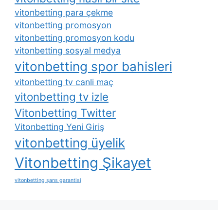
vitonbetting para çekme
vitonbetting promosyon
vitonbetting promosyon kodu
vitonbetting sosyal medya
vitonbetting spor bahisleri
vitonbetting tv canli maç
vitonbetting tv izle
Vitonbetting Twitter
Vitonbetting Yeni Giriş
vitonbetting üyelik
Vitonbetting Şikayet
vitonbetting şans garantisi