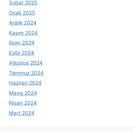
Şubat 2025
Ocak 2025
Aralık 2024
Kasım 2024
Ekim 2024
Eylül 2024
Ağustos 2024
Temmuz 2024
Haziran 2024
Mayıs 2024
Nisan 2024
Mart 2024