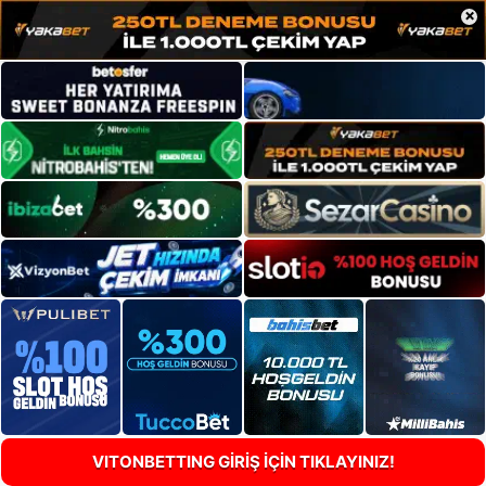
×
VITONBETTING GİRİŞ İÇİN TIKLAYINIZ!