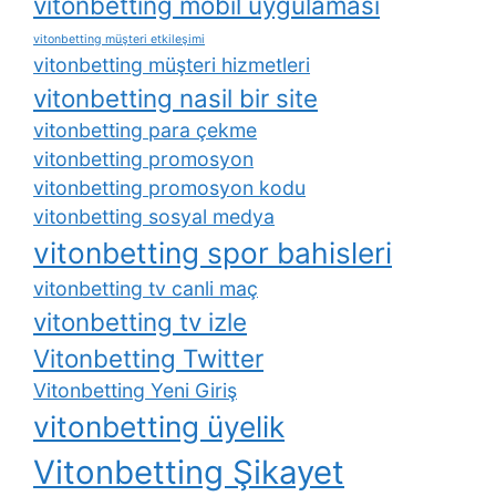
vitonbetting mobil uygulaması
vitonbetting müşteri etkileşimi
vitonbetting müşteri hizmetleri
vitonbetting nasil bir site
vitonbetting para çekme
vitonbetting promosyon
vitonbetting promosyon kodu
vitonbetting sosyal medya
vitonbetting spor bahisleri
vitonbetting tv canli maç
vitonbetting tv izle
Vitonbetting Twitter
Vitonbetting Yeni Giriş
vitonbetting üyelik
Vitonbetting Şikayet