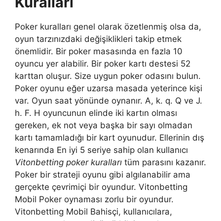
Kuralları
Poker kuralları genel olarak özetlenmiş olsa da,
oyun tarzınızdaki değişiklikleri takip etmek
önemlidir. Bir poker masasında en fazla 10
oyuncu yer alabilir. Bir poker kartı destesi 52
karttan oluşur. Size uygun poker odasını bulun.
Poker oyunu eğer uzarsa masada yeterince kişi
var. Oyun saat yönünde oynanır. A, k. q. Q ve J.
h. F. H oyuncunun elinde iki kartın olması
gereken, ek not veya başka bir sayı olmadan
kartı tamamladığı bir kart oyunudur. Ellerinin dış
kenarında En iyi 5 seriye sahip olan kullanıcı
Vitonbetting poker kuralları
tüm parasını kazanır.
Poker bir strateji oyunu gibi algılanabilir ama
gerçekte çevrimiçi bir oyundur. Vitonbetting
Mobil Poker oynaması zorlu bir oyundur.
Vitonbetting Mobil Bahisçi, kullanıcılara,