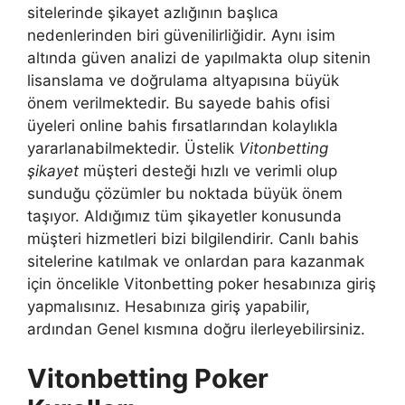
sitelerinde şikayet azlığının başlıca
nedenlerinden biri güvenilirliğidir. Aynı isim
altında güven analizi de yapılmakta olup sitenin
lisanslama ve doğrulama altyapısına büyük
önem verilmektedir. Bu sayede bahis ofisi
üyeleri online bahis fırsatlarından kolaylıkla
yararlanabilmektedir. Üstelik
Vitonbetting
şikayet
müşteri desteği hızlı ve verimli olup
sunduğu çözümler bu noktada büyük önem
taşıyor. Aldığımız tüm şikayetler konusunda
müşteri hizmetleri bizi bilgilendirir. Canlı bahis
sitelerine katılmak ve onlardan para kazanmak
için öncelikle Vitonbetting poker hesabınıza giriş
yapmalısınız. Hesabınıza giriş yapabilir,
ardından Genel kısmına doğru ilerleyebilirsiniz.
Vitonbetting Poker