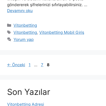
göndererek şifrelerinizi sıfırlayabilirsiniz. …
Devamını oku
Kategoriler
Vitonbetting
Etiketler
Vitonbetting
,
Vitonbetting Mobil Giriş
Yorum yap
Sayfa
Sayfa
Sayfa
←
Önceki
1
…
7
8
Son Yazılar
Vitonbetting Adresi