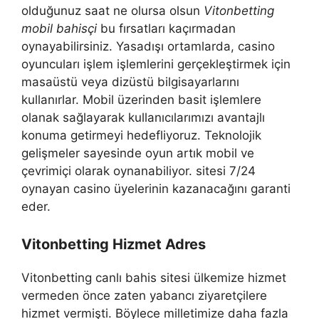
olduğunuz saat ne olursa olsun
Vitonbetting
mobil bahisçi
bu fırsatları kaçırmadan
oynayabilirsiniz. Yasadışı ortamlarda, casino
oyuncuları işlem işlemlerini gerçekleştirmek için
masaüstü veya dizüstü bilgisayarlarını
kullanırlar. Mobil üzerinden basit işlemlere
olanak sağlayarak kullanıcılarımızı avantajlı
konuma getirmeyi hedefliyoruz. Teknolojik
gelişmeler sayesinde oyun artık mobil ve
çevrimiçi olarak oynanabiliyor. sitesi 7/24
oynayan casino üyelerinin kazanacağını garanti
eder.
Vitonbetting Hizmet Adres
Vitonbetting canlı bahis sitesi ülkemize hizmet
vermeden önce zaten yabancı ziyaretçilere
hizmet vermişti. Böylece milletimize daha fazla