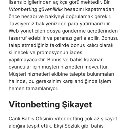
lisans bilgilerinden açıkça görülmektedir. Bir
Vitonbetting güvenilirlik
hesabını kapatmadan
önce hesabı ve bakiyeyi doğrulamak gerekir.
Tavsiyemiz bakiyenizden para yatırmanızdır.
Web yöneticileri dosya gönderme ücretlerinden
tasarruf edebilir ve paranızı geri alabilir. Bonusu
talep etmediğiniz takdirde bonus kalıcı olarak
silinecek ve promosyonun iadesi
yapılmayacaktır. Bonus ve bahis kazanan
oyuncular için müşteri hizmetleri mevcuttur.
Müşteri hizmetleri ekibine talepte bulunmaları
halinde, bu gereksinim karşılandığında işlem
hemen tamamlanıyor.
Vitonbetting Şikayet
Canlı Bahis Ofisinin Vitonbetting çok az şikayet
aldığını tespit ettik. Ekşi Sözlük gibi bahis