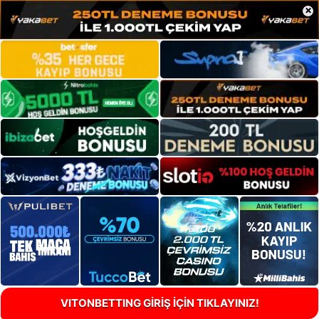
×
VITONBETTING GİRİŞ İÇİN TIKLAYINIZ!