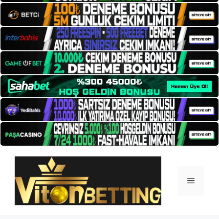
İçeriğe
atla
Menü