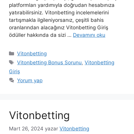
platformları yardımıyla doğrudan hesabınıza
yatırabilirsiniz. Vitonbetting incelemelerini
tartışmakla ilgileniyorsanız, çeşitli bahis
oranlarından alacağınız Vitonbetting Giriş
ödüller hakkında da sizi …
Devamını oku
Kategoriler
Vitonbetting
Etiketler
Vitonbetting Bonus Sorunu
,
Vitonbetting
Giriş
Yorum yap
Vitonbetting
Mart 26, 2024
yazar
Vitonbetting