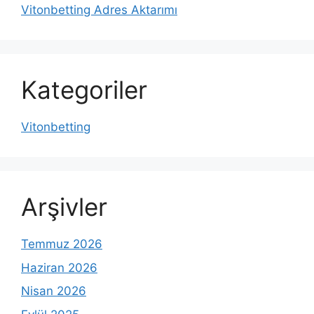
Vitonbetting Adres Aktarımı
Kategoriler
Vitonbetting
Arşivler
Temmuz 2026
Haziran 2026
Nisan 2026